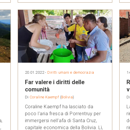
20.01.2022 -
Diritti umani e democrazia
1
Far valere i diritti delle
R
comunità
v
Di
Coraline Kaempf
(
Bolivia
)
D
Coraline Kaempf ha lasciato da
L
poco l'aria fresca di Porrentruy per
r
a,
immergersi nell'afa di Santa Cruz,
d
,
capitale economica della Bolivia. Lì,
r