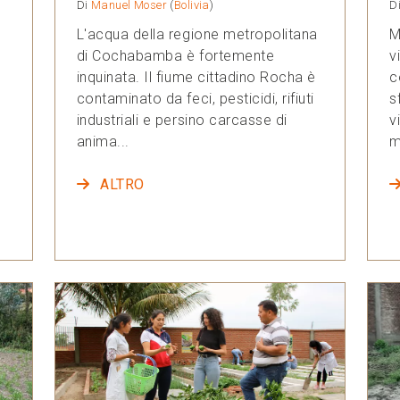
Di
Manuel Moser
(
Bolivia
)
D
L'acqua della regione metropolitana
M
,
di Cochabamba è fortemente
v
inquinata. Il fiume cittadino Rocha è
c
contaminato da feci, pesticidi, rifiuti
s
industriali e persino carcasse di
v
anima...
m
ALTRO