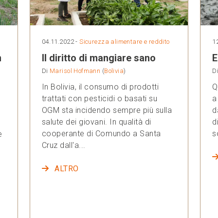
04.11.2022 -
Sicurezza alimentare e reddito
1
n
Il diritto di mangiare sano
E
Di
Marisol Hofmann
(
Bolivia
)
D
In Bolivia, il consumo di prodotti
Q
trattati con pesticidi o basati su
a
OGM sta incidendo sempre più sulla
d
salute dei giovani. In qualità di
d
cooperante di Comundo a Santa
s
e
Cruz dall'a...
ALTRO