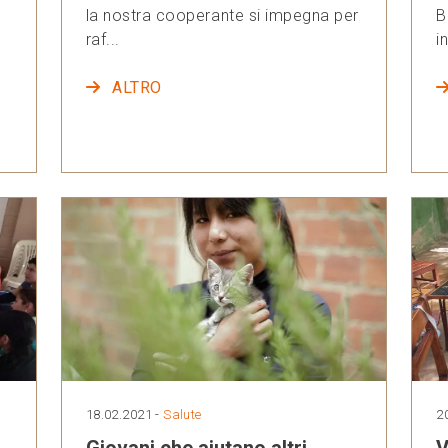
la nostra cooperante si impegna per
B
raf...
i
ALTRO
18.02.2021 -
Salute
2
Giovani che aiutano altri
V