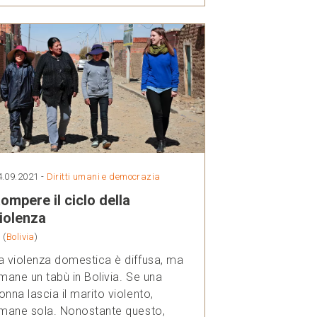
4.09.2021 -
Diritti umani e democrazia
ompere il ciclo della
iolenza
i
(
Bolivia
)
a violenza domestica è diffusa, ma
imane un tabù in Bolivia. Se una
onna lascia il marito violento,
imane sola. Nonostante questo,