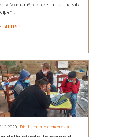
etty Mamani* si è costruita una vita
ndipen...
ALTRO
0.11.2020 -
Diritti umani e democrazia
ia dalla strada, la storia di