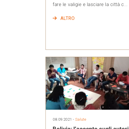
fare le valigie e lasciare la città c...
ALTRO
08.09.2021 -
Salute
Bolivia: l’accento sugli autori