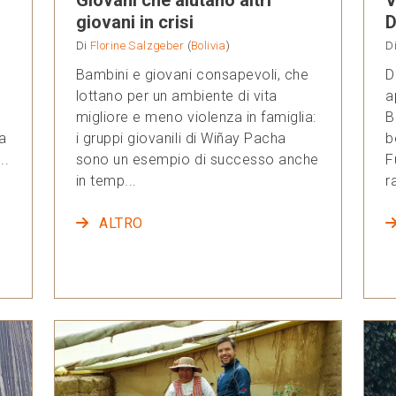
giovani in crisi
D
Di
Florine Salzgeber
(
Bolivia
)
D
Bambini e giovani consapevoli, che
D
lottano per un ambiente di vita
a
migliore e meno violenza in famiglia:
B
a
i gruppi giovanili di Wiñay Pacha
b
..
sono un esempio di successo anche
F
in temp...
r
ALTRO