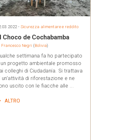
2.03.2022 -
Sicurezza alimentare e reddito
l Choco de Cochabamba
i
Francesco Negri
(
Bolivia
)
ualche settimana fa ho partecipato
 un progetto ambientale promosso
ai colleghi di Ciudadanía. Si trattava
i un’attività di riforestazione e ne
ono uscito con le fiacche alle ...
ALTRO