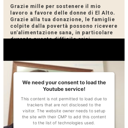
Grazie mille per sostenere il mio
lavoro a favore delle donne di El Alto.
Grazie alla tua donazione, le famiglie
colpite dalla povertà possono ricevere
un'alimentazione sana, in particolare
durante questa difficile crisi.
DONA ORA!
Guarda il video adesso!
We need your consent to load the
Youtube service!
Il cooperante di Comundo, Jérôme Gyger racconta
della situazione del coronavirus a El Alto:
This content is not permitted to load due to
trackers that are not disclosed to the
visitor. The website owner needs to setup
the site with their CMP to add this content
to the list of technologies used.