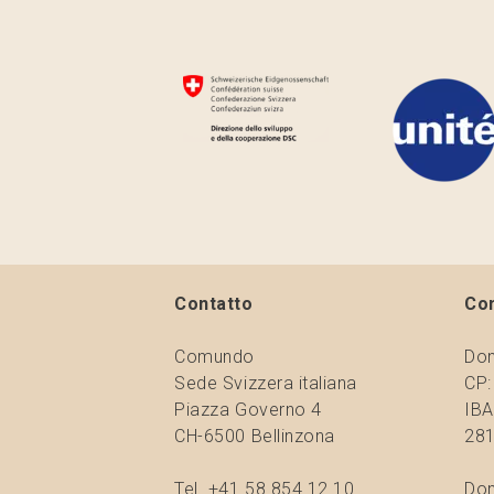
Contatto
Co
Comundo
Don
Sede Svizzera italiana
CP:
Piazza Governo 4
IBA
CH-6500 Bellinzona
281
Tel. +41 58 854 12 10
Don