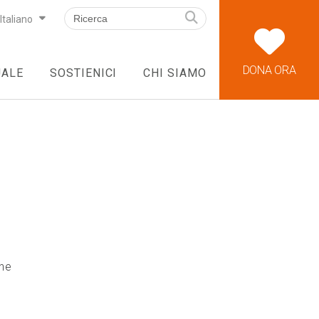
Italiano
DONA ORA
UALE
SOSTIENICI
CHI SIAMO
a
one