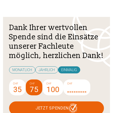
Dank Ihrer wertvollen
Spende sind die Einsätze
unserer Fachleute
möglich, herzlichen Dank!
MONATLICH
JÄHRLICH
EINMALIG
CHF
CHF
CHF
CHF
35
75
100
JETZT SPENDEN