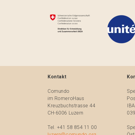
Kontakt
Ko
Comundo
Spe
im RomeroHaus
Pos
Kreuzbuchstrasse 44
IBA
CH-6006 Luzern
039
Tel. +41 58 854 11 00
Spe
luzern@comundo.org
Öst