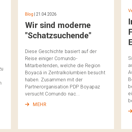
V
Blog
| 21.04.2026
Wir sind moderne
"Schatzsuchende"
Diese Geschichte basiert auf der
S
Reise einiger Comundo-
a
Mitarbeitenden, welche die Region
zu
A
Boyacá in Zentralkolumbien besucht
B
haben. Zusammen mit der
n
b
Partnerorganisation PDP Boyapaz
e
versucht Comundo nac...
b
MEHR