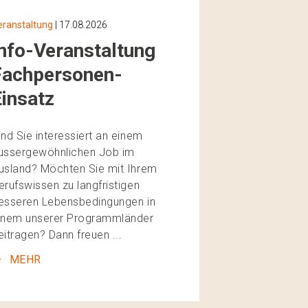
eranstaltung
| 17.08.2026
Info-Veranstaltung
Fachpersonen-
Einsatz
ind Sie interessiert an einem
ussergewöhnlichen Job im
usland? Möchten Sie mit Ihrem
erufswissen zu langfristigen
esseren Lebensbedingungen in
inem unserer Programmländer
eitragen? Dann freuen ...
MEHR