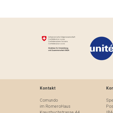
Kontakt
Ko
Comundo
Spe
im RomeroHaus
Pos
Kreuzbuchstrasse 44
IBA