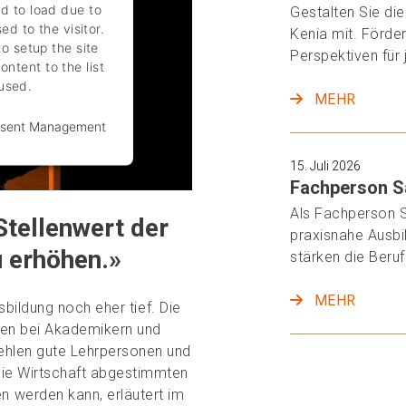
ed to load due to
Gestalten Sie die
ed to the visitor.
Kenia mit. Förde
o setup the site
Perspektiven für
ontent to the list
 used.
MEHR
nsent Management
15. Juli 2026
Fachperson Sa
Als Fachperson S
Stellenwert der
praxisnahe Ausbi
u erhöhen.»
stärken die Beruf
MEHR
sbildung noch eher tief. Die
len bei Akademikern und
fehlen gute Lehrpersonen und
die Wirtschaft abgestimmten
 werden kann, erläutert im