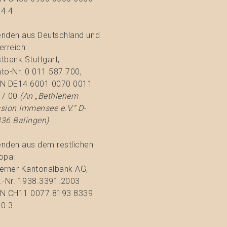
4 4
nden aus Deutschland und
erreich:
tbank Stuttgart,
to-Nr. 0 011 587 700,
N DE14 6001 0070 0011
77 00
(An „Bethlehem
sion Immensee e.V.“ D-
36 Balingen)
nden aus dem restlichen
opa:
erner Kantonalbank AG,
.-Nr. 1938.3391.2003
N CH11 0077 8193 8339
0 3