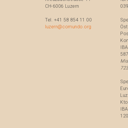
CH-6006 Luzern
039
Tel. +41 58 854 11 00
Spe
luzern@comundo.org
Öst
Pos
Kon
IBA
58
Mis
723
Spe
Eur
Luz
Kto
IBA
120