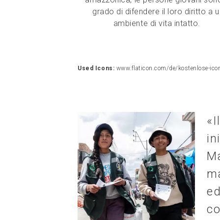
grado di difendere il loro diritto a 
ambiente di vita intatto.
Used Icons:
www.flaticon.com/de/kostenlose-ico
«I
in
Ma
m
ed
c