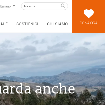
Italiano
DONA ORA
UALE
SOSTIENICI
CHI SIAMO
uarda anche