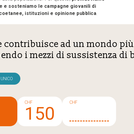
e e sosteniamo le campagne giovanili di
coetanee, istituzioni e opinione pubblica
.
 contribuisce ad un mondo più
ndo i mezzi di sussistenza di 
UNICO
CHF
CHF
5
150