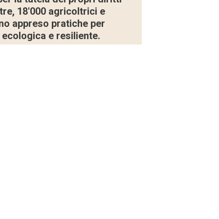
tre, 18'000 agricoltrici e
nno appreso pratiche per
 ecologica e resiliente.