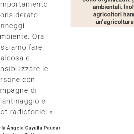
omportamento
ambientali. Inol
onsiderato
agricoltori ha
un’agricoltura
anneggi
ambiente. Ora
ssiamo fare
alcosa e
nsibilizzare le
rsone con
ampagne di
lantinaggio e
ot radiofonici.»
ía Ángela Cayulla Paucar