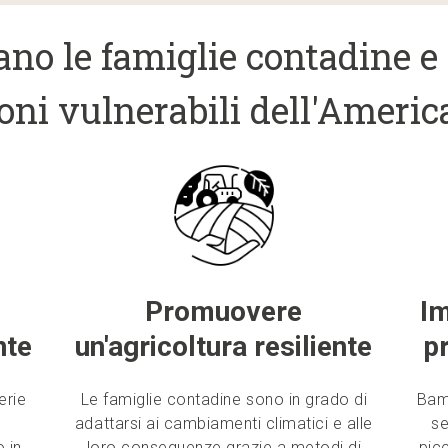
no le famiglie contadine e
ioni vulnerabili dell'Americ
Promuovere
Im
nte
un'agricoltura resiliente
p
erie
Le famiglie contadine sono in grado di
Bam
adattarsi ai cambiamenti climatici e alle
se
 in
loro conseguenze grazie a metodi di
pic