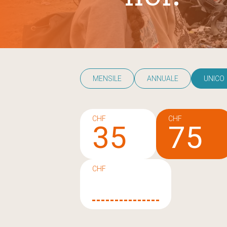
MENSILE
ANNUALE
UNICO
CHF
CHF
35
75
CHF