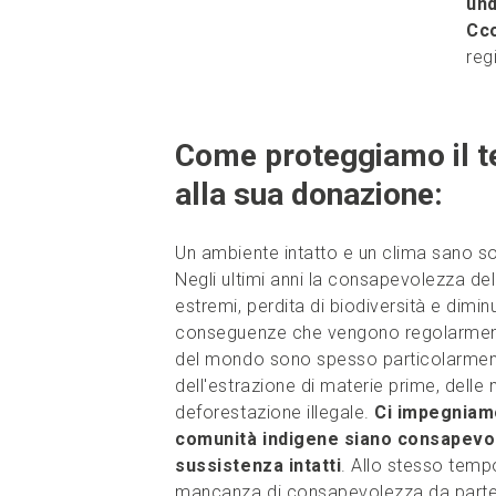
und
Cc
reg
Come proteggiamo il te
alla sua donazione:
Un ambiente intatto e un clima sano son
Negli ultimi anni la consapevolezza del
estremi, perdita di biodiversità e dimi
conseguenze che vengono regolarmente 
del mondo sono spesso particolarment
dell'estrazione di materie prime, delle
deforestazione illegale.
Ci impegniamo
comunità indigene siano consapevoli
sussistenza intatti
. Allo stesso tempo
mancanza di consapevolezza da parte 