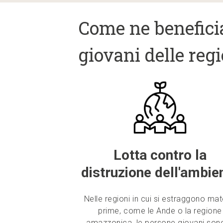
Come ne beneficia
giovani delle reg
Lotta contro la
distruzione dell'ambie
Nelle regioni in cui si estraggono mat
prime, come le Ande o la regione
amazzonica, le persone giovani sono