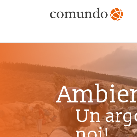
Ambien
Un arg
noi!