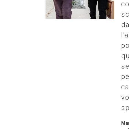
c
sc
d
l'
po
qu
se
pe
c
vo
sp
Mar