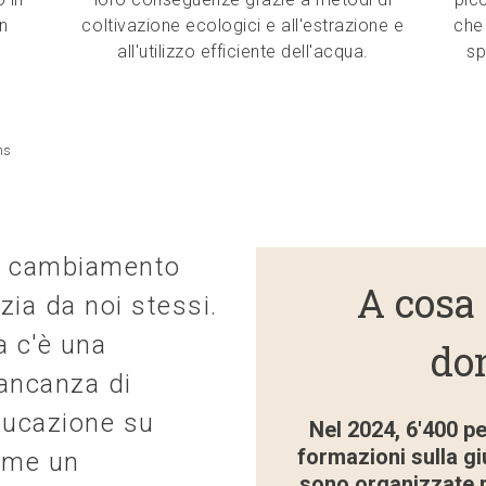
un
coltivazione ecologici e all'estrazione e
che
all'utilizzo efficiente dell'acqua.
sp
ns
l cambiamento
A cosa 
izia da noi stessi.
 c'è una
do
ancanza di
ucazione su
Nel 2024, 6'400 p
formazioni sulla gi
ome un
sono organizzate pe