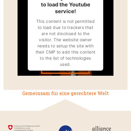
to load the Youtube
service!
This content is not permitted
to load due to trackers that
are not disclosed to the
visitor. The website owner
needs to setup the site with
their CMP to add this content
to the list of technologies
used.
Powered by
Usercentrics
Consent Management Platform
Gemeinsam für eine gerechtere Welt