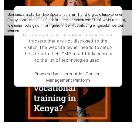
Gemeinsam stärker: Die Spezialistin für IT und digitale Innovationen
We need your consent to load the
Bokayo Sharamo (links) erklärt Lehrpersonen wie Stahl Nevis (rechts),
Youtube service!
wie neue Tools gewinnbringend in der Ausbildung eingesetzt werden
können.
This content is not permitted to load due to
trackers that are not disclosed to the
visitor. The website owner needs to setup
the site with their CMP to add this content
to the list of technologies used.
Powered by
Usercentrics Consent
Management Platform