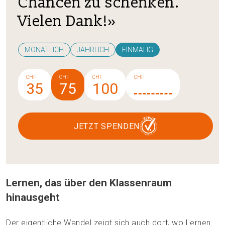
Chancen zu schenken.
Vielen Dank!»
MONATLICH
JÄHRLICH
EINMALIG
CHF
CHF
CHF
CHF
35
75
100
JETZT SPENDEN
Lernen, das über den Klassenraum
hinausgeht
Der eigentliche Wandel zeigt sich auch dort, wo Lernen