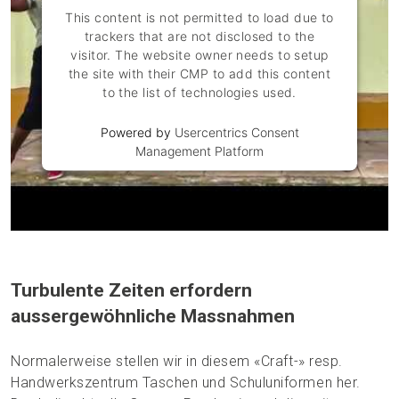
sondern diese auch ergreifen, um für sich und ihre
This content is not permitted to load due to
Familien ein regelmässiges Einkommen zu
trackers that are not disclosed to the
erwirtschaften.
visitor. The website owner needs to setup
the site with their CMP to add this content
to the list of technologies used.
Powered by
Usercentrics Consent
Management Platform
Turbulente Zeiten erfordern
aussergewöhnliche Massnahmen
Normalerweise stellen wir in diesem «Craft-» resp.
Handwerkszentrum Taschen und Schuluniformen her.