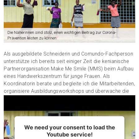
Die Näherinnen sind stolz, einen wichtigen Beitrag zur Corona-
Prävention leisten zu können.
Als ausgebildete Schneiderin und Comundo-Fachperson
unterstütze ich bereits seit einiger Zeit die kenianische
Partnerorganisation Make Me Smile (MMS) beim Aufbau
eines Handwerkszentrum für junge Frauen. Als
Koordinatorin berate und begleite ich die Mitarbeitenden,
organisiere Ausbildungsworkshops und überwache die
täglichen Aktivitäten. Denn in Kenia ist es für junge,
benachteiligte Frauen besonders schwer eine bezahlte
Arbeit zu finden; die individuellen Lebensbedingungen
können so kaum verbessert werden. Daher bin ich stolz
We need your consent to load the
auf die vielen jungen Frauen, die mit dem
Youtube service!
Handwerkszentrum nicht nur eine Chance erhalten,