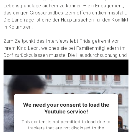
Lebensgrundlage sichern zu können – ein Engagement,
das einigen Grossgrundbesitzern offensichtlich missfällt.
Die Landfrage ist eine der Hauptursachen für den Konflikt
in Kolumbien.
Zum Zeitpunkt des Interviews lebt Frida getrennt von
ihrem Kind Leon, welches sie bei Familienmitgliedern im
Dorf zurückzulassen musste. Die Hausdurchsuchung und
zunehmenden Drohungen zwangen sie dazu, der
Sicherheit und dem psychischen Wohlergehen ihrer
Tochter zu liebe. Der heute elfjährige Leon vermisst
seine Mutter sehr. Im Audiointerview kommt seine innere
Zerrissenheit zum Ausdruck; soll er in seinem Dorf bei
seiner Schule, seinen Freunden und anderen
We need your consent to load the
Familienmitgliedern bleiben? Oder zu seiner Mutter
Youtube service!
ziehen, die er sehr vermisst und um die er sich ständig
sorgt?
This content is not permitted to load due to
trackers that are not disclosed to the