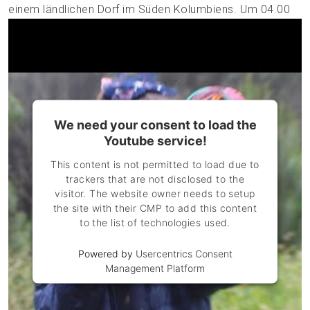
einem ländlichen Dorf im Süden Kolumbiens. Um 04.00
Uhr in der Früh dringen Polizisten gewaltsam in die
Wohnung ein. Sie durchsuchen alles, befragen die
Grossmutter und reissen Elodie aus dem Schlaf. Die
Angst sitzt dem kleinen Mädchen nach diesem Vorfall
tief in den Knochen. Im kurzen Gespräch mit einer
Arbeitskollegin von mir schildert Elodie uns, was genau
We need your consent to load the
geschehen ist.
Youtube service!
This content is not permitted to load due to
trackers that are not disclosed to the
visitor. The website owner needs to setup
the site with their CMP to add this content
to the list of technologies used.
Powered by
Usercentrics Consent
Management Platform