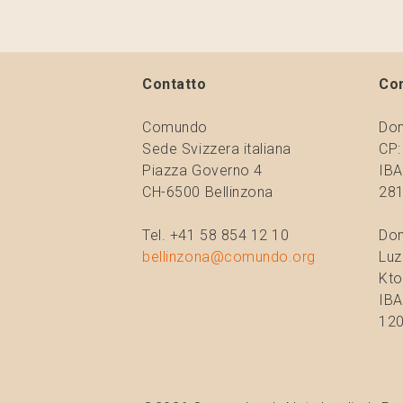
Contatto
Co
Comundo
Don
Sede Svizzera italiana
CP:
Piazza Governo 4
IBA
CH-6500 Bellinzona
281
Tel. +41 58 854 12 10
Don
bellinzona@comundo.org
Luz
Kto
IBA
120