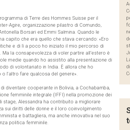
A
C
p
 programma di Terre des Hommes Suisse per il
f
Inter-Agire, organizzazione pilastro di Comundo,
n
 Antonella Borsari ed Emmi Salmina. Quando le
d
e, ha capito che era quello che stava cercando: «Ero
s
itiche e di lì a poco ho iniziato il mio percorso di
J
Ma la consapevolezza di voler partire all’estero è
L
uole medie quando ho assistito alla presentazione di
d
do di volontariato in India. È allora che ho
C
 o l’altro fare qualcosa del genere».
 di diventare cooperante in Bolivia, a Cochabamba,
zione femminile integrale (IFFI) nella promozione dei
 di stage, Alessandra ha contribuito a migliorare
S
a sui diritti delle donne e il loro coinvolgimento
emminista e battagliera, ma anche innovativa nel suo
nza politica femminile.