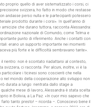
to proprio quello di aver sistematizzato i corsi, ci
a precisione svizzera, ho fatto in modo che restasse
on andasse perso nulla e le partecipanti potessero
eriale prodotto durante i corsi». In quell’anno di
amicizie che durano tuttora, racconta Alessandra:
Coordinazione nazionale di Comundo, come Telma e
mportante punto di riferimento. Anche i contatti con
entali: erano un supporto importante nei momenti
i faceva più forte e le difficoltà sembravano tante».
il rientro: non è scontato riadattarsi al contesto,
ta svizzera, ci racconta. Per alcuni, inoltre, vi è la
 particolare i ticinesi sono coscienti che nella
iego nel mondo della cooperazione allo sviluppo non
ò durata a lungo: rientrata dallo stage a
alche mese di lavoro, Alessandra è stata scelta
prio in Bolivia, a La Paz. «In cuor mio sapevo che
 farlo tanto presto! – ricorda –. Conoscevo bene il