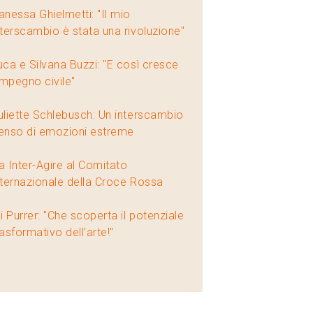
anessa Ghielmetti: "Il mio
nterscambio è stata una rivoluzione"
uca e Silvana Buzzi: "E così cresce
'impegno civile"
uliette Schlebusch: Un interscambio
enso di emozioni estreme
a Inter-Agire al Comitato
nternazionale della Croce Rossa
li Purrer: "Che scoperta il potenziale
rasformativo dell’arte!"