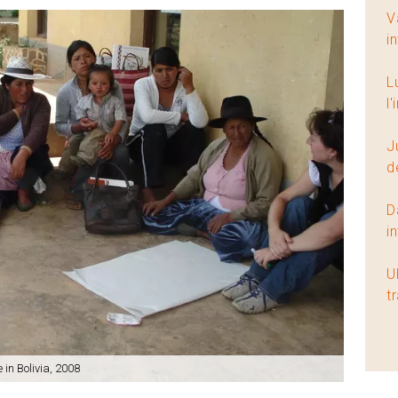
V
i
L
l
J
d
D
i
U
t
 in Bolivia, 2008