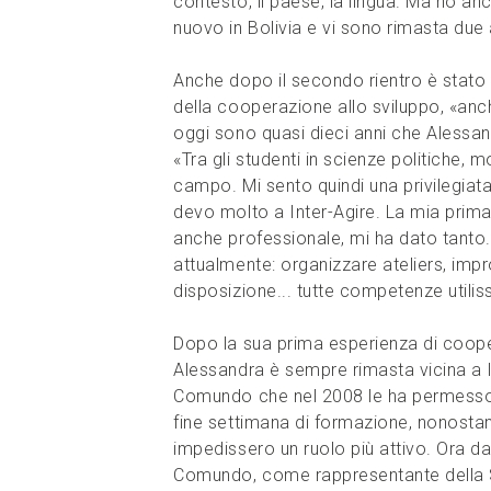
contesto, il paese, la lingua. Ma ho a
nuovo in Bolivia e vi sono rimasta due 
Anche dopo il secondo rientro è stato
della cooperazione allo sviluppo, «anc
oggi sono quasi dieci anni che Alessand
«Tra gli studenti in scienze politiche, 
campo. Mi sento quindi una privilegiata
devo molto a Inter-Agire. La mia pri
anche professionale, mi ha dato tanto.
attualmente: organizzare ateliers, impro
disposizione... tutte competenze utili
Dopo la sua prima esperienza di coop
Alessandra è sempre rimasta vicina a In
Comundo che nel 2008 le ha permesso di
fine settimana di formazione, nonostan
impedissero un ruolo più attivo. Ora 
Comundo, come rappresentante della Sv