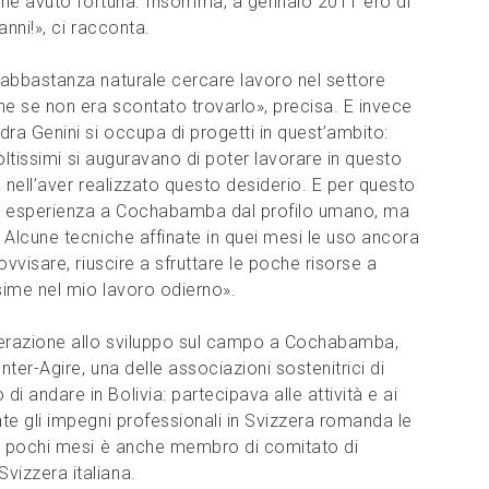
nche avuto fortuna. Insomma, a gennaio 2011 ero di
anni!», ci racconta.
 abbastanza naturale cercare lavoro nel settore
he se non era scontato trovarlo», precisa. E invece
ra Genini si occupa di progetti in quest’ambito:
moltissimi si auguravano di poter lavorare in questo
 nell’aver realizzato questo desiderio. E per questo
ma esperienza a Cochabamba dal profilo umano, ma
 Alcune tecniche affinate in quei mesi le uso ancora
vvisare, riuscire a sfruttare le poche risorse a
ssime nel mio lavoro odierno».
erazione allo sviluppo sul campo a Cochabamba,
ter-Agire, una delle associazioni sostenitrici di
 andare in Bolivia: partecipava alle attività e ai
te gli impegni professionali in Svizzera romanda le
da pochi mesi è anche membro di comitato di
izzera italiana.