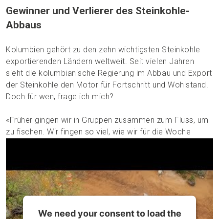
Gewinner und Verlierer des Steinkohle-
Abbaus
Kolumbien gehört zu den zehn wichtigsten Steinkohle
exportierenden Ländern weltweit. Seit vielen Jahren
sieht die kolumbianische Regierung im Abbau und Export
der Steinkohle den Motor für Fortschritt und Wohlstand.
Doch für wen, frage ich mich?
«Früher gingen wir in Gruppen zusammen zum Fluss, um
zu fischen. Wir fingen so viel, wie wir für die Woche
brauchten», erinnert sich Almeys Mejía. Mit der
Ausbreitung der Minen gingen landwirtschaftliche
Flächen verloren, das Grundwasser ist belastet und auch
der Fluss wurde umgeleitet; er führte immer weniger
Wasser und ist inzwischen komplett ausgetrocknet.
Über viele Jahrzehnte hinweg lebten die Menschen in El
We need your consent to load the
Hatillo von dem, was sie in und rund um ihr Dorf