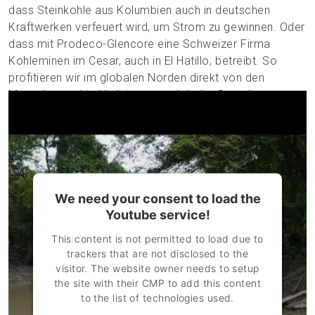
dass Steinkohle aus Kolumbien auch in deutschen
Kraftwerken verfeuert wird, um Strom zu gewinnen. Oder
dass mit Prodeco-Glencore eine Schweizer Firma
Kohleminen im Cesar, auch in El Hatillo, betreibt. So
profitieren wir im globalen Norden direkt von den
Menschenrechts-Verletzungen globaler Grosskonzerne
– zugunsten von «Fortschritt und Wohlstand».
«Früher gingen wir in Gruppen
zusammen zum Fluss, um zu fischen.
Wir fingen so viel, wie wir für die Woche
We need your consent to load the
brauchten.»
Youtube service!
Almeys Mejía
This content is not permitted to load due to
trackers that are not disclosed to the
visitor. The website owner needs to setup
the site with their CMP to add this content
to the list of technologies used.