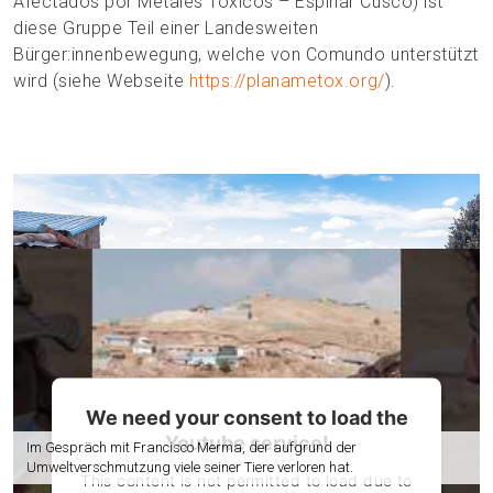
Afectados por Metales Toxicos – Espinar Cusco) ist
diese Gruppe Teil einer Landesweiten
Bürger:innenbewegung, welche von Comundo unterstützt
wird (siehe Webseite
https://planametox.org/
).
We need your consent to load the
Youtube service!
Im Gespräch mit Francisco Merma, der aufgrund der
Umweltverschmutzung viele seiner Tiere verloren hat.
This content is not permitted to load due to