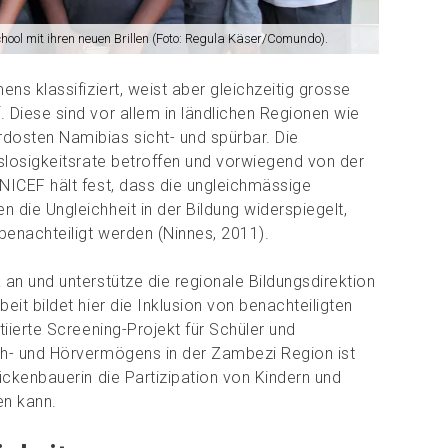
ool mit ihren neuen Brillen (Foto: Regula Käser/Comundo).
ns klassifiziert, weist aber gleichzeitig grosse
 Diese sind vor allem in ländlichen Regionen wie
dosten Namibias sicht- und spürbar. Die
slosigkeitsrate betroffen und vorwiegend von der
NICEF hält fest, dass die ungleichmässige
die Ungleichheit in der Bildung widerspiegelt,
enachteiligt werden (Ninnes, 2011).
an und unterstütze die regionale Bildungsdirektion
it bildet hier die Inklusion von benachteiligten
iierte Screening-Projekt für Schüler und
eh- und Hörvermögens in der Zambezi Region ist
ückenbauerin die Partizipation von Kindern und
en kann.