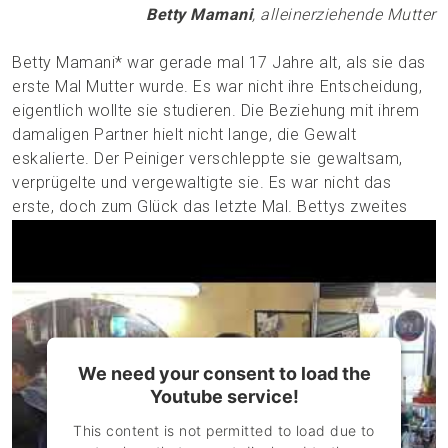
Betty Mamani
, alleinerziehende Mutter
Betty Mamani* war gerade mal 17 Jahre alt, als sie das
erste Mal Mutter wurde. Es war nicht ihre Entscheidung,
eigentlich wollte sie studieren. Die Beziehung mit ihrem
damaligen Partner hielt nicht lange, die Gewalt
eskalierte. Der Peiniger verschleppte sie gewaltsam,
verprügelte und vergewaltigte sie. Es war nicht das
erste, doch zum Glück das letzte Mal. Bettys zweites
Kind, eine Tochter, wird neun Monate nach dem Übergriff
geboren. Nach der Trennung war Betty Mamani auf sich
alleine gestellt. Von einem Tag auf den anderen musste
sie als alleinerziehende Mutter den ganzen
Lebensunterhalt für sich und ihre Kinder bestreiten.
We need your consent to load the
Jetzt anschauen: Videoreportage über Betty's
Youtube service!
Kampf für ihre Rechte
This content is not permitted to load due to