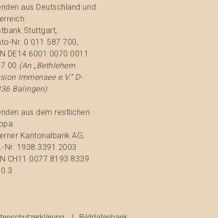
nden aus Deutschland und
erreich:
tbank Stuttgart,
to-Nr. 0 011 587 700,
N DE14 6001 0070 0011
77 00
(An „Bethlehem
sion Immensee e.V.“ D-
36 Balingen)
nden aus dem restlichen
opa:
erner Kantonalbank AG,
.-Nr. 1938.3391.2003
N CH11 0077 8193 8339
0 3
tenschutzerklärung
Bilddatenbank