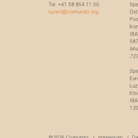
Tel. +41 58 854 11 00
Spe
luzern@comundo.org
Öst
Pos
Kon
IBA
58
Mis
723
Spe
Eur
Luz
Kto
IBA
120
©2026 Comundo
Impressum
Da