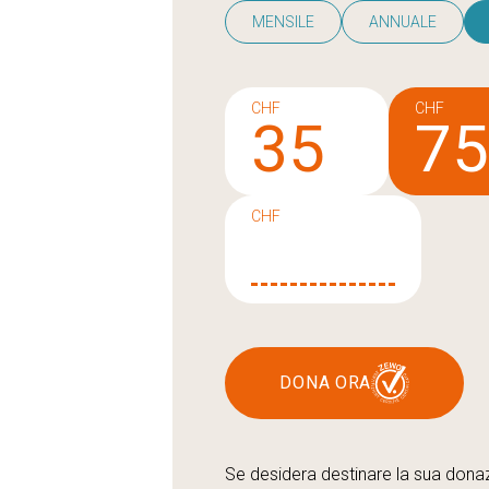
MENSILE
ANNUALE
CHF
CHF
35
7
CHF
DONA ORA
Se desidera destinare la sua donaz