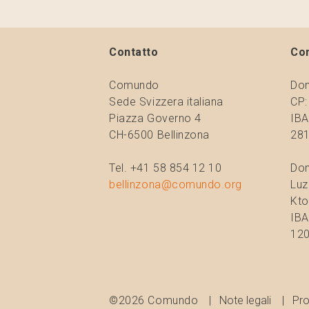
Contatto
Co
Comundo
Don
Sede Svizzera italiana
CP:
Piazza Governo 4
IBA
CH-6500 Bellinzona
281
Tel. +41 58 854 12 10
Don
bellinzona@comundo.org
Luz
Kto
IBA
120
©2026 Comundo
Note legali
Pro