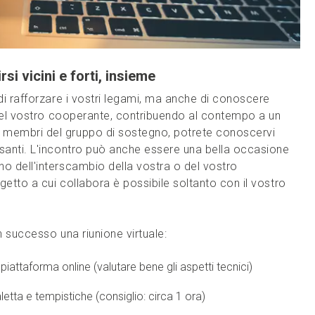
si vicini e forti, insieme
di rafforzare i vostri legami, ma anche di conoscere
o del vostro cooperante, contribuendo al contempo a un
 membri del gruppo di sostegno, potrete conoscervi
santi. L'incontro può anche essere una bella occasione
o dell'interscambio della vostra o del vostro
etto a cui collabora è possibile soltanto con il vostro
 successo una riunione virtuale:
 piattaforma online (valutare bene gli aspetti tecnici)
letta e tempistiche (consiglio: circa 1 ora)