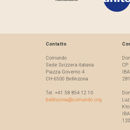
Contatto
Co
Comundo
Don
Sede Svizzera italiana
CP:
Piazza Governo 4
IBA
CH-6500 Bellinzona
281
Tel. +41 58 854 12 10
Don
bellinzona@comundo.org
Luz
Kto
IBA
120