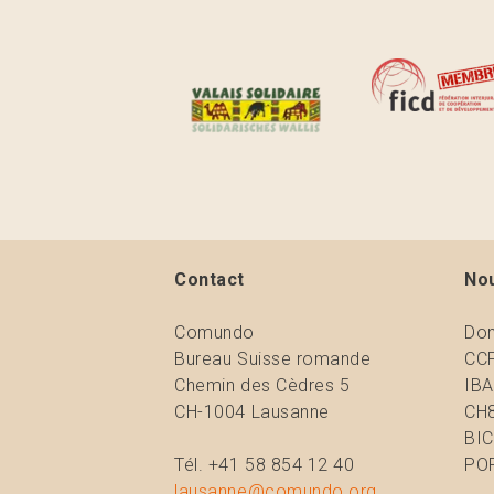
Contact
Nou
Comundo
Don
Bureau Suisse romande
CCP
Chemin des Cèdres 5
IBA
CH-1004 Lausanne
CH8
BIC
Tél. +41 58 854 12 40
PO
lausanne@comundo.org