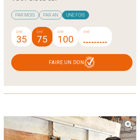
PAR MOIS
PAR AN
UNE FOIS
CHF
CHF
CHF
CHF
35
75
100
FAIRE UN DON